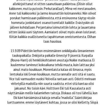
allekirjoittanut ei sitten saanutkaan palkintoa. (Olisin ollut
kakkonen, mutta putosin. Perkutarallaa!). Mirva vei mestaruuden,
Anne tuli kakkoseksi ja Jarmo kruunattiin kolmanneksi. Niin olivat
porukat harmissaan palkinnoista, että ensivuonna täytyy vissiin
hommata jonkinlaiset osanottomitalit kaikille. Evästyskin oli
jälleen kohdallaan. Perjantaina loimuteltiin lohta ja lauantaina
sitten läskiä uuni täyteen. Aamiaiset olivat myös aivan loistavat.
Kiitän kaikkia osallistuneita tapahtuman onnistumisesta. Olihan
taas hauskaa.
15.9.09 Pidettiin kerhon ensimmäinen onkikilpailu linnaniemen
taukopaikalla. Onkijoita paikalle ilmestyi 9 jäsentä. Kurpalla
(Rouva-Harri) oli henkilökohtainen avustaja Nukke matkassa. Ei
kuulemma tarvinnut kokoaikana tehdä muuta, kuin laittaa yksi
ainut mato koukkuun. Monenlaista kalaa oli ilmassa, myös
lentokala iski Eevan koukkuun, mutta rannalle asti sitä ei saatu.
Vice tuli varmuuden vuoksi Volvolla rantaan asti. Odotti meinaan
viritetyillä madoilla niin suurta saalista, ettei sitä kantaa olisi
jaksanut. No toisin kävi. Holttisen Eki tuli Kausalasta asti
näyttämään meille kalamiehen taitoja. Diskaus oli tosi lähellä, kun
Eki kävi härräämässä kaloja omalla "madolla". Sääntökirjaa
luettuamme, emme löytäneet kohtaa, jossa se olisi kielletty. Siispä