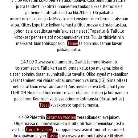
7.3.09 Pidettiin koko perheen ulkoilupäivä. Kokoonnuttiin ST1:llä,
josta lähdettiin kohti Linnaniemen taukopaikkaa. Kerholaisia
perheineen oli tällä kertaa liki 20henk. Oli paikalla
moottorikelkkakin, jolla Mirva kokeili ensimmäisen kerran eläissään
ajoa. Kiitos Lopotille kelkan lainasta. Ohjelmassa oli mäenlaskua,
johon taisi osallistua vain "aikuiset naiset". Tapsalle & Tallulle
kiitokset perinteisistä nokipannukahveista. Tulilla tirisivät niin
makkarat, kuin lohisoppakin..
Tänne
laitoin muutaman kuvan
paikanpäältä.
14.3.09 Otavassa oli lumiajot. Osallistuimme kisaan jo
toistamiseen. Tällä kertaa oli omaa kalustoa mukana, joka ei
sitten toiminutkaan suunnitellulla tavalla. Oliko syynä mekaanikon
väsähtäminen, vai väärän kilpailunumeron valinta. (13). Siinä olleet
neliapilatkaan eivät auttaneet. Siis meidän kova UHO päättyikin
TUHOON. No naiset kuitenkin toivat tuliaisina toisen ja kolmannen
palkinnon. Kerhojen välisissä olimme kolmansia. (Rotat neljäs)
Tässä
kuvakooste tapahtumasta.
4.4.09 Pidettiin
Sataman Valojen
terassikauden avajaiset.
Ohjelmassa oli päiväkaraokea. Illalla oli "bändimeininkiä", josta
vastasi
Turos' Hevi Gee.
Trampparit vastasivat muonituspuolesta
kokopäivän ja yön.
Tässä
kuva osasta muonittajista. Kiitokset