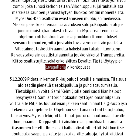
teltan lopettajaiset. Kelit olivat muuten ok, mutta la-su yönä tuli
zombi, joka tuhosi kerhon teltan. Viikonloppu sujui rauhallisissa
merkeissä saunoen ja virkistäytyen. Ruokoo tehtiin monenlaista.
Myös Duo-Kari osallistui evästämiseen muikkujen merkeissä.
Mikakin pääsi kokeilemaan savustuksen saloja. Kilipailuja oli jos
jonniin moista, karaokesta triviaaliin. Myös teatterimaista
ohjelmoo oli hauskuuttamassa porukkoo. Kommellukset
sensuroitu muuten, mitä joistakin kuvista voi osittain päätellä.
Villieläimet laskettiin aamulla häkeistään takaisin luontoon.
Raivaustalkoisiin osallistui aamulla joukko virkeitä Tramppareita.
Kiitos osallistujille, sekä erikoiskiitos Eevalle. Tästä löytyy pieni
kuvagalleria
viikonlopusta.
5.12.2009 Pidettiin kerhon Pikkujoulut Hotelli Heimarissa. Tilaisuus
aloitettiin pienellä tietokilpailulla ja puhdistautumisella.
Tietokilpailun voitti Sami "Kelmi", jolle onni suosi liian helpot
kysymykset. Sami antoikin pokaalin tyttöjen oman kilpailun
voittajalle Miljalle. Jouluaterian jälkeen saatiin nauttia Q-Sicco ry:n
tekemästä ohjelmasta. Ohjelman sisältönä oli teatterrii, lauluu,
tanssii yms. Myös allekirjoittautunut joutui raahautumaan lavalle
humppaamaa. Kurppa yllätti ainakin osan porukkaa laulamalla
itäsuomen kielellä. Ilmeisesti kaikki olivat olleet kiltisti, kun itse
Joulupukki saapui paikalle ja jakoi kaikille lahjoja. Tytöt kiittivät