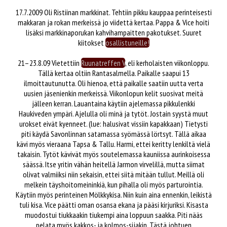
17.7.2009 Oli Ristiinan markkinat. Tehtiin pikku kauppaa perinteisesti
makkaran ja rokan merkeissä jo viidettä kertaa. Pappa & Vice hoiti
lisäksi markkinaporukan kahvihampaitten pakotukset. Suuret
kiitokset
osallistuneille!
21–23.8.09 Vietettiin
Ruunatreffen V
, eli kerholaisten viikonloppu.
Tällä kertaa oltiin Rantasalmella. Paikalle saapui 13
ilmoittautunutta. Oli hienoa, että paikalle saatiin uutta verta
uusien jäsenienkin merkeissä. Viikonlopun kelit suosivat meitä
jälleen kerran. Lauantaina käytiin ajelemassa pikkulenkki
Haukiveden ympäri. Ajelulla oli minä ja tytöt. Jostain syystä muut
urokset eivät kyenneet. (lue: halusivat vissiin kapakkaan) Tietysti
piti käydä Savonlinnan satamassa syömässä lörtsyt. Tällä aikaa
kävi myös vieraana Tapsa & Tallu. Harmi, ettei keritty lenkiltä vielä
takaisin. Tytöt kävivät myös soutelemassa kauniissa aurinkoisessa
säässä. Itse yritin vähän heitellä Jarmon virvelillä, mutta siimat
olivat valmiiksi niin sekaisin, ettei siitä mitään tullut. Meillä oli
melkein täyshoitomeininkiä, kun pihalla oli myös parturointia.
Käytiin myös perinteinen Mölkkykisa. Niin kuin aina ennenkin, leikistä
tuli kisa. Vice päätti oman osansa ekana ja pääsi kirjuriksi. Kisasta
muodostui tiukkaakin tiukempi aina loppuun saakka. Piti nääs
pelata myös kakkos- ja kolmos-sijakin. Tästä johtuen