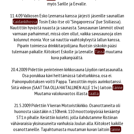
myös Sarille ja Eevalle.
11.4.09 Valkosen Esko Leenansa kanssa järjesti jäsenille saunaillan
Kaidankihossa.
Tosin Esko itse oli "Singaporessa" (lue Sisiliassa).
Nautittiin hyvästä ruuasta ja saunasta. Savusaunan lämmöt olivat
varmaan parhaimmat, missä olen ollut, vaikka savusaunoja olen
kolunnut monia. Vice sai nauttia vaahtokylvystä Jallun kanssa,
Piparin toimiessa drinkkitarjoilijana. Ruotsin siskokin pääsi
tulemaan paikalle. Kiitokset Eskolle ja Leenalle.
Tässä
muutama
kuva paikanpäältä.
20.4.2009 Pidettiin perinteinen kirkkosauna Löydön rantasaunalla.
Osa porukkaa kävi heittämässä talviturkkinsa, osa ei.
Painonpudotuksen voitti Pappa. Tanssittiin myös aurinkotanssi.
Siitä videon (SAATTAA OLLA HAITALLINEN ALLE 15v.) laitoin
tänne.
Muutama valokuvaotos illasta
täällä.
21.5.2009 Pidettiin V kerran Motoristikirkko. Osanottaneita oli
huonosta säästäkin n.150henk. 110 moottoripyörää kerääntyi
ST1:n pihalle. Kerättiin kolehti, jolla ilahdutamme Ristiinan
vähävaraisia yksinasuneita vanhuksia Joulun alla. Kiitokset kaikille
osanottaneille. Tapahtumasta muutaman kuvan laitoin
tänne.