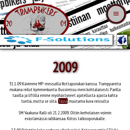
menu
2009
31.1.09 Kävimme MP-messuilla Rottaporukan kanssa. Tramppareita
mukana reilut kymmenkunta. Bussireissu meni kohtalaisesti. Parilla
taxilla ja liftillä emme myöhästyneet ajatellusta ajasta kahta
tuntia, mutta se siitä.
Tässä
muutama kuva reissulta
SM Vaakuna-Ralli oli 21.2.2009. Oltiin kerholaisen voimin
evästämässä rallikansaa. Kiitos talkooporukalle.