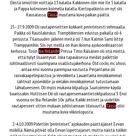
Ekistä leivottiin voittaja 13 kalalla. Kakkonen olin mie ite 5 kalalla
ja Pappa kolmonen kolmella kalalla. Kiertopalkinto on nyt siis
Kausalassa.
Tässä
muutama kuva paikan päältä.
25–27.9.2009 Oli rautaperseitten kokkarit perinteisesti vehmaalla.
Paikka oli Rautilakeskus. Trampbikersien edustus paikalla oli 6
persusta. Tilaisuuden jälkeen meitä oli 7, kun Kalmin Sami liittyi
Tramppareihin. Siis nyt meillä on ihan ikioma ajokoordinaattori
kerhossa. Tosin
Iba-finlandin
Pressa Timo Räisänen oli sitä mieltä.
että hylyt lisääntyvät. Joka tapauksessa meidät palkittiin
ruhtinaallisesti suurimpana osallistujakerhona. Old cocks mc uhosi,
antaa ensi vuonna parempaa vastusta. Perjantaina oli
rasvakaapelinpaistoa ja virvokkeita. Lauantaina innokkaimmat
lähtivät ajolenkille ja vieläkin innokkaimmat tutustumaan
lähialueeseen. Oli myös mukavia kilpailuja. Saatoimme käydä
baarissakin. Holttisen Eki oli rautapersemaantietokilpailussa 3. Ensi
vuonna on Iba-finlandin 10v. juhla. Kaikki entiset ja uudetkin
rautaperseet sitten mukaan juhlistamaan tilaisuutta.
Tässä
olisi
muutama kuva viikonlopusta.
2-4.10.2009 Pidettiin "perinteiset" ajokauden päättäjäiset Eevan
mökillä. Nämä pitivät olla Eevan lopettajaiset, mutta näistä tulikin