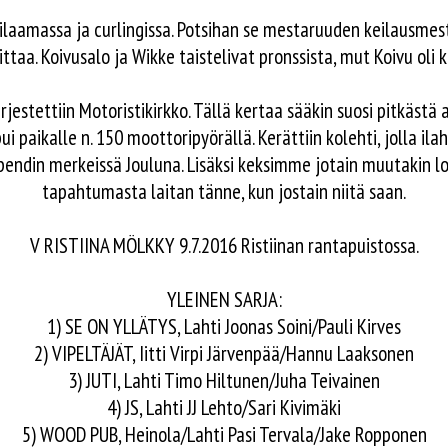
ilaamassa ja curlingissa. Potsihan se mestaruuden keilausmes
ittaa. Koivusalo ja Wikke taistelivat pronssista, mut Koivu oli
rjestettiin Motoristikirkko. Tällä kertaa sääkin suosi pitkästä 
apui paikalle n. 150 moottoripyörällä. Kerättiin kolehti, jolla i
pendin merkeissä Jouluna. Lisäksi keksimme jotain muutakin lo
tapahtumasta laitan tänne, kun jostain niitä saan.
V RISTIINA MÖLKKY 9.7.2016 Ristiinan rantapuistossa.
YLEINEN SARJA:
1) SE ON YLLÄTYS, Lahti Joonas Soini/Pauli Kirves
2) VIPELTÄJÄT, Iitti Virpi Järvenpää/Hannu Laaksonen
3) JUTI, Lahti Timo Hiltunen/Juha Teivainen
4) JS, Lahti JJ Lehto/Sari Kivimäki
5) WOOD PUB, Heinola/Lahti Pasi Tervala/Jake Ropponen