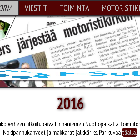
ORIA
VIESTIT
TOIMINTA
MOTORISTIK
2016
kokoperheen ulkoilupäivä Linnaniemen Nuotiopaikalla. Loimulohi
Nokipannukahveet ja makkarat jälkkäriks. Par kuvaa
täällä.