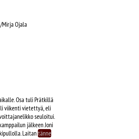
/Mirja Ojala
kalle. Osa tuli Prätkillä
 viikenti vietettyä, eli
oittajanelikko seuloitui.
n kamppailun jälkeen Joni
kipullolla. Laitan
tänne