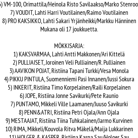
6) VM-100, Orimattila/Heinola Risto Savilaakso/Marko Stenroo
7) VOUDIT, Lahti Harri Voutilainen/Raimo Voutilainen
8) PRO KAKSIKKO, Lahti Sakari Yrjänheikki/Markku Hänninen
Mukana oli 17 joukkuetta.
MÖKKISARJA:
1) KAKSVARMAA, Lahti Antti Makkonen/Ari Kittelä
2) PULLIAISET, Joroinen Veli Pulliainen/R. Pulliainen
3) AAVIKON POJAT, Ristiina Tapani Turkki/Vesa Monola
4) PIKKU PINTULA, Suomenniemi Pasi Innanen/Jussi Sokura
5) INKERIT, Ristiina Timo Korpelainen/Raili Korpelainen
6) JOPE, Ristiina Jonne Savikurki/Pete Raunio
7) PUNTAMO, Mikkeli Ville Laamanen/Juuso Savikurki
8) PENN&ATRI, Ristiina Petri Ojala/Ann Ojala
9) MESTAAJAT, Ristiina Tiina Tuhkalainen/Jarmo Kurvinen
10) RIMA, Mikkeli/Kouvola Ritva Mäkelä/Maija Lukkarinen
11) HOLGER & KASPER, Ristiina Kaspa Sau/Holger Sau