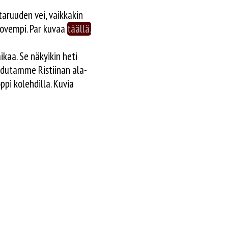
taruuden vei, vaikkakin
 kovempi. Par kuvaa
täällä.
aikaa. Se näkyikin heti
lahdutamme Ristiinan ala-
ppi kolehdilla. Kuvia