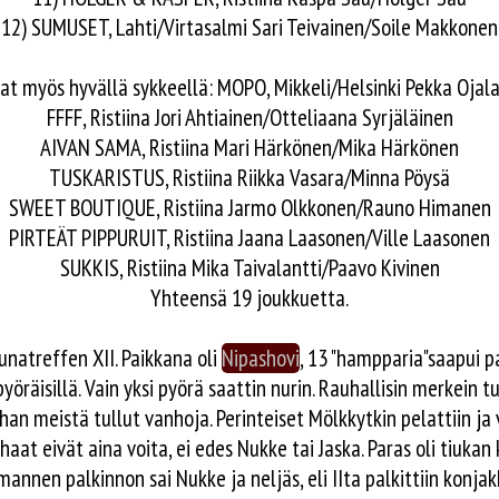
12) SUMUSET, Lahti/Virtasalmi Sari Teivainen/Soile Makkonen
at myös hyvällä sykkeellä: MOPO, Mikkeli/Helsinki Pekka Ojala
FFFF, Ristiina Jori Ahtiainen/Otteliaana Syrjäläinen
AIVAN SAMA, Ristiina Mari Härkönen/Mika Härkönen
TUSKARISTUS, Ristiina Riikka Vasara/Minna Pöysä
SWEET BOUTIQUE, Ristiina Jarmo Olkkonen/Rauno Himanen
PIRTEÄT PIPPURUIT, Ristiina Jaana Laasonen/Ville Laasonen
SUKKIS, Ristiina Mika Taivalantti/Paavo Kivinen
Yhteensä 19 joukkuetta.
unatreffen XII. Paikkana oli
Nipashovi
, 13 "hampparia"saapui pai
öräisillä. Vain yksi pyörä saattin nurin. Rauhallisin merkein tuli
n meistä tullut vanhoja. Perinteiset Mölkkytkin pelattiin ja v
haat eivät aina voita, ei edes Nukke tai Jaska. Paras oli tiuka
olmannen palkinnon sai Nukke ja neljäs, eli IIta palkittiin konjak